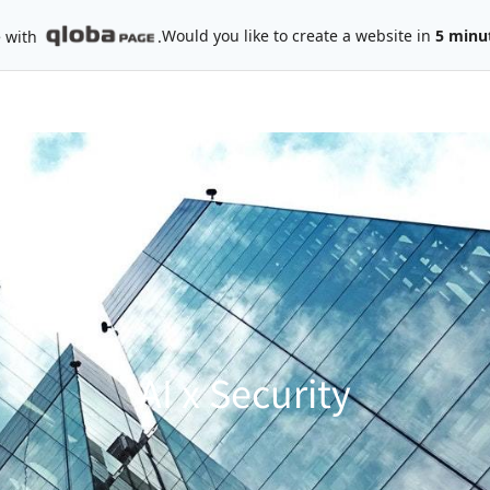
Would you like to create a website in
5 minu
e with
.
AI x Security