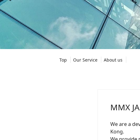
Top
Our Service
About us
MMX JA
We are a de
Kong.
We provide m