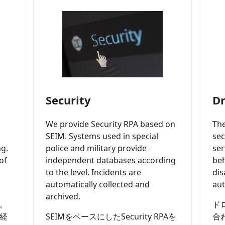
D
Security
The
We provide Security RPA based on
sec
SEIM. Systems used in special
ser
ng.
police and military provide
beh
of
independent databases according
dis
to the level. Incidents are
aut
automatically collected and
archived.
ド
。
合
経
​SEIMをベースにしたSecurity RPAを