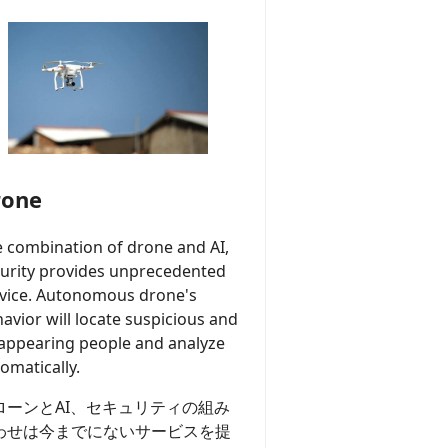
rone
 combination of drone and AI,
urity provides unprecedented
vice. Autonomous drone's
avior will locate suspicious and
appearing people and analyze
omatically.
ローンとAI、セキュリティの組み
わせは今までにないサービスを提