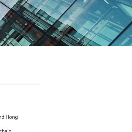
and Hong
 chain